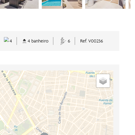
4
4 banheiro
6
Ref. V00236