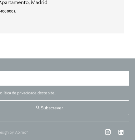
Apartamento, Madrid
3 400 000 €
olítica de privacidade
deste site..
Subscrever
esign by
Apimo™