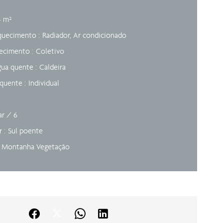
4 m²
aquecimento
Radiador, Ar condicionado
uecimento
Coletivo
gua quente
Caldeira
 quente
Individual
ar / 6
ar
Sul poente
o Montanha Vegetação