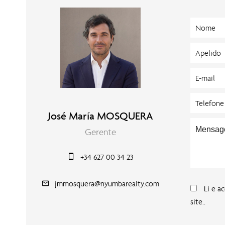
José María MOSQUERA
Gerente
+34 627 00 34 23
jmmosquera@nyumbarealty.com
Li e a
site..