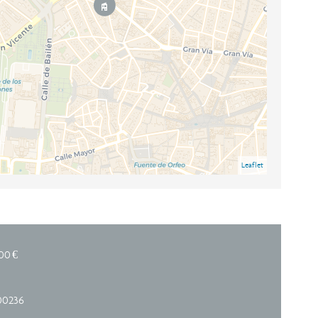
Leaflet
00 €
00236