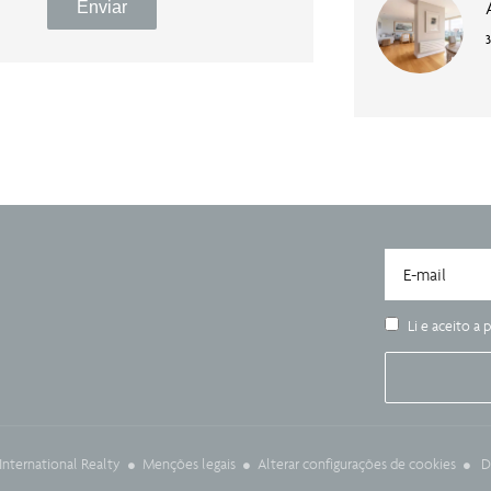
Enviar
Li e aceito a
p
Menções legais
Alterar configurações de cookies
D
nternational Realty