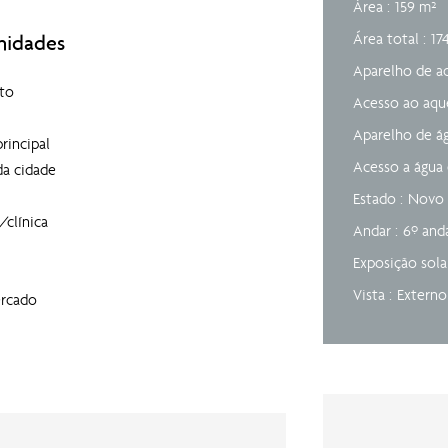
Área
159 m²
Área total
17
midades
Aparelho de 
to
Acesso ao aq
Aparelho de á
principal
Acesso a água
da cidade
Estado
Novo
/clínica
Andar
6º and
Exposição sol
Vista
Extern
rcado