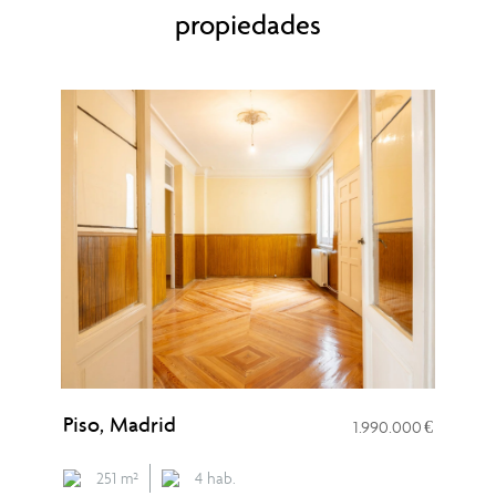
propiedades
Piso, Madrid
Pi
1.990.000 €
251 m²
4 hab.