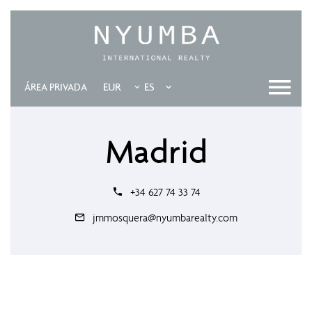
EUR
ES
ÁREA PRIVADA
Madrid
+34 627 74 33 74
jmmosquera@nyumbarealty.com