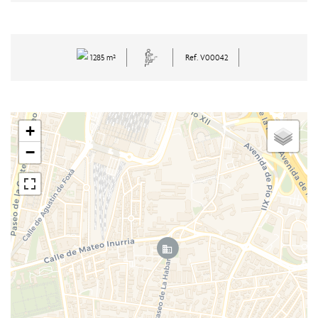
1285 m²
Ref. V00042
+
−