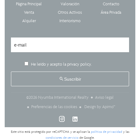
Página Principal
Valoración
Contacto
Venta
Otros Activos
Área Privada
Alquiler
Interiorismo
He leído y acepto la
privacy policy
.
Suscribir
Aviso legal
©2026 Nyumba International Realty
Preferencias de las cookies
Design by
Apimo™
Este sitio está protegido por reCAPTCHA y se aplican la
política de privacidad
y las
condiciones de servicio
de Google.