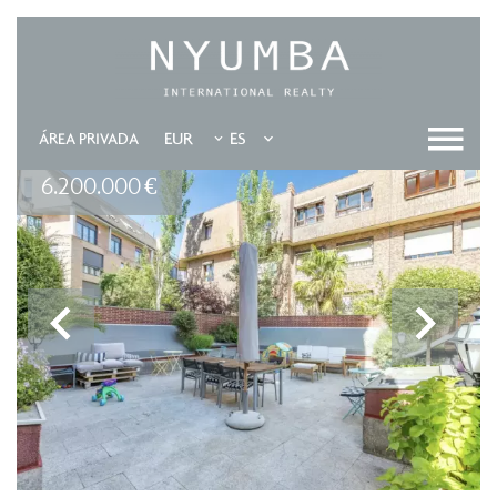
EUR
ES
ÁREA PRIVADA
6.200.000 €