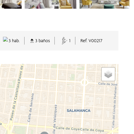
3 hab.
3 baños
1
Ref. V00217