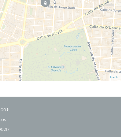
Leaflet
000 €
etos
00217