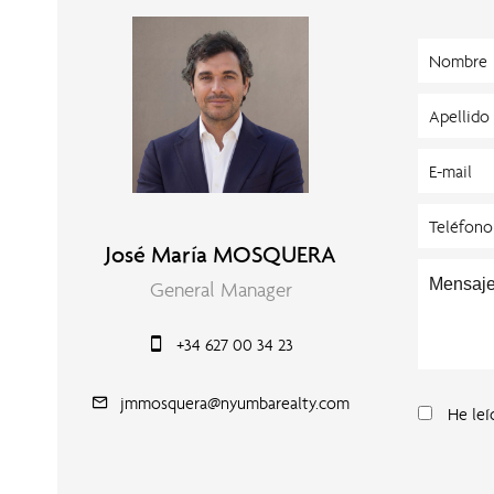
José María MOSQUERA
General Manager
+34 627 00 34 23
jmmosquera@nyumbarealty.com
He leí