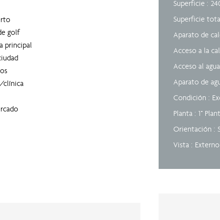
Superficie
24
Superficie tot
rto
e golf
Aparato de ca
a principal
Acceso a la ca
ciudad
Acceso al agua
os
Aparato de ag
/clínica
Condición
Ex
rcado
Planta
1° Plan
Orientación
Vista
Externo