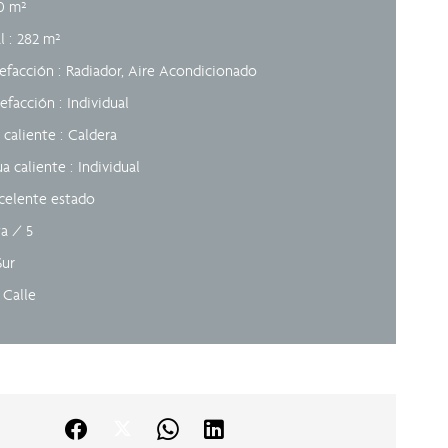
0 m²
al
282 m²
lefacción
Radiador, Aire Acondicionado
lefacción
Individual
 caliente
Caldera
ua caliente
Individual
celente estado
ta / 5
Sur
 Calle