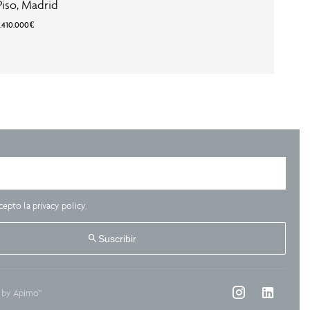
Piso, Madrid
3.410.000 €
cepto la
privacy policy
.
Suscribir
 by
Apimo™